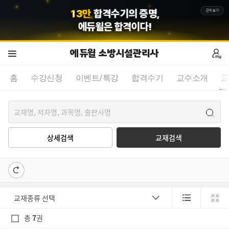
1
3
만
합격수기의 증명,
근거보기
에듀윌
은 합격이다!
에듀윌 소방시설관리사
홈
수강신청
이벤트/특강
합격수기
교수소개
교
상세검색
교재검색
총
7
권