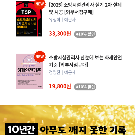
[2025] 소방시설관리사 실기 2차 설계
및 시공 [외부서점구매]
유정석
예문사
33,300
원
10% 할인
소방시설관리사 한눈에 보는 화재안전
기준 [외부서점구매]
정명진
예문사
19,800
원
10% 할인